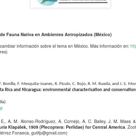
 de Fauna Nativa en Ambientes Antropizados (México)
rcambiar información sobre el tema en México. Más información en:
ht
res)
. Bonilla, F. Mesquita-Joanes, R. Piculo, C. Rojo, R. M. Rueda, and J. S. Mo
osta Rica and Nicaragua: environmental characterisation and conservation
lla)
df
logía
 E., A. M. Alonso-Rodríguez, A. Cornejo, A. C. Bailey, J. M. Maes
ño de Limnología
tiene como propósito reunir a estudiantes, investigadores, representante
uria
Klapálek, 1909 (Plecoptera: Perlidae) for Central America
. Zoo
ra el análisis y debate de temas relacionados con el agua, sus múltiples usos, los confli
tiérrez Fonseca, gutifp@gmail.com)