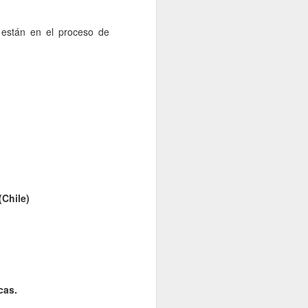
io de 2026
.
 están en el proceso de
Chile)
cas.