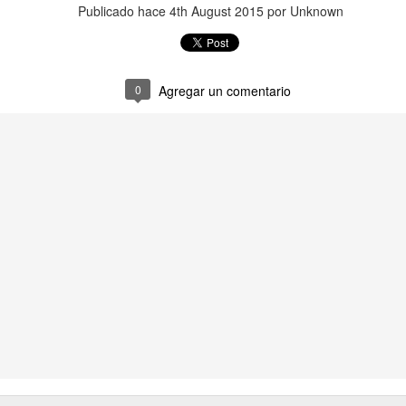
Publicado hace
4th August 2015
por Unknown
0
Agregar un comentario
d Centroccidental Lisandro Alvarado
(Venezuela) invita a estudiantes interesados 
stularse a esta convocatoria.