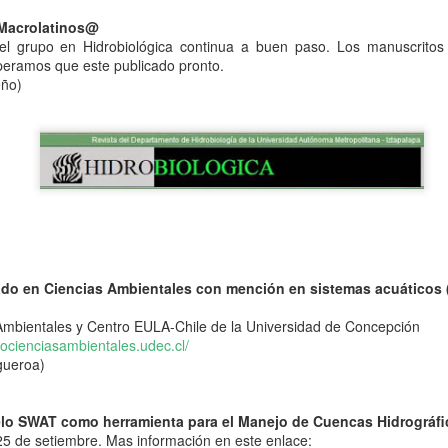
ad Federal de Juiz de Fora (UFJF), en Minas Gerais, Brasil, del 20 al 24 de jul
 Macrolatinos@
el grupo en Hidrobiológica continua a buen paso. Los manuscritos
enlace
eden consultar la página web oficial del evento en el siguiente
.
speramos que este publicado pronto.
eño)
do en Ciencias Ambientales con mención en sistemas acuáticos (
Ambientales y Centro EULA-Chile de la Universidad de Concepción
docienciasambientales.udec.cl/
gueroa)
lo SWAT como herramienta para el Manejo de Cuencas Hidrográfi
25 de setiembre. Mas información en este enlace: