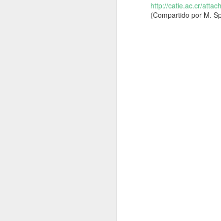
http://catie.ac.cr/att
(Compartido por M. Sp
MacroNoticias del Mes
MacroNoticias del mes
XIII Congreso Latinoamericano
MacroNoticias del mes
Ca
S
e celebrará en la vibrante ciudad de
para conocer avances científicos, compar
Nota Macrolatina
Enlace
región.
.
MacroNoticias del mes
OPORTUNIDADES
Nota Macrolatina
Oportunidades de estudio
Macronoticias del mes
2
MacroNoticias del mes
Nota Macrolatina
MacroNoticias del Mes