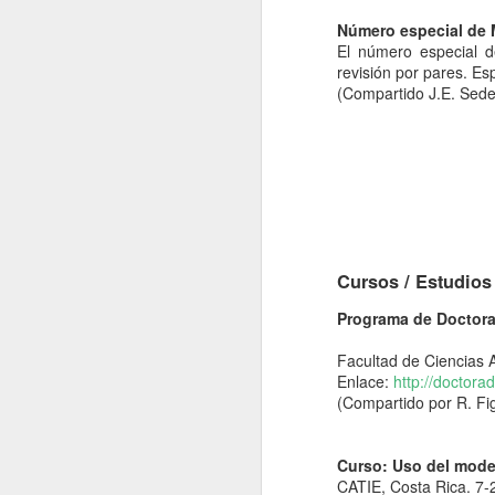
Universid
El evento se llevará a cabo en la
Número especial de
MacroNoticias Enero 2025
El número especial d
Para mayor información, los interesados pu
revisión por pares. E
Macronoticias del Mes - Noviembre
(Compartido J.E. Sed
MacroNoticias del Mes
Nota Macrolatina Especial
Nota Macrolatina
Cursos / Estudios
MacroNoticias del mes
Programa de Doctora
Nota Macrolatina
Facultad de Ciencias 
Enlace:
http://doctora
MacroNoticias del mes
(Compartido por R. Fi
MacroNoticias del mes
Curso: Uso del mode
CATIE, Costa Rica. 7-
Nota Macrolatina