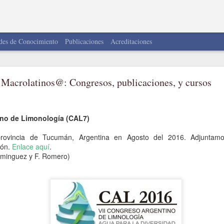
des de Conocimiento
Publicaciones
Acreditaciones
MacroNoticias del Mes
Macrolatinos@: Congresos, publicaciones, y cursos
LA RED
inos!
ino de Limonología (CAL7)
provincia de Tucumán, Argentina en Agosto del 2016. Adjuntamos
forma parte de una comunidad donde compartimos contenido, información y no
ión.
Enlace aquí
.
 ciencia en Latinoamérica.
ominguez y F. Romero)
cebook, X, Instagram, YouTube y LinkedIn
.