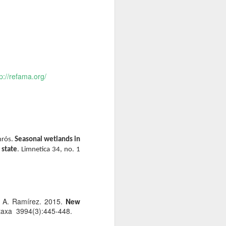
tp://refama.org/
nrós.
Seasonal wetlands in
 state
. Limnetica 34, no. 1
 & A. Ramírez. 2015.
New
s del sector
taxa 3994(3):445-448.
ctos asociados