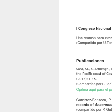
Nota Macrolatina
MacroNoticias del Mes
I Congreso Nacional
MacroNoticias del mes
Una reunión para inte
(Compartido por U.Tor
MacroNoticias del mes
MacroNoticias del mes
Publicaciones
MacroNoticias del mes
Sasa, M., X. Armengol, F
the Pacific coast of C
Nota Macrolatina
EVENTOS
(2015): 1-16.
(Compartido por F. Boni
MacroNoticias del Mes
Oprima aquí para el p
XX Congreso Brasilero de Limno
MacroNoticias del mes
Gutiérrez-Fonseca, P.
La vigésima edición del
Congreso Brasile
records of
Anacrone
productivo y miembros de la sociedad civil pa
(compartido por P. Gu
y los desafíos para su gestión sostenible.
Nota Macrolatina