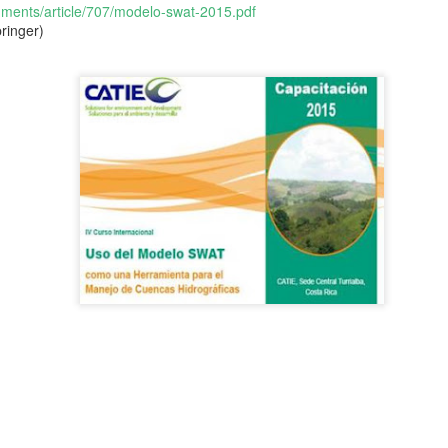
achments/article/707/modelo-swat-2015.pdf
ringer)
 de Malacología (CLAMA 2026)
rtagena de Indias, Colombia
17 al 21 de agosto de 2026
, del
. Será una opor
tir experiencias, generar redes de colaboración y fortalecer el estudio de los mo