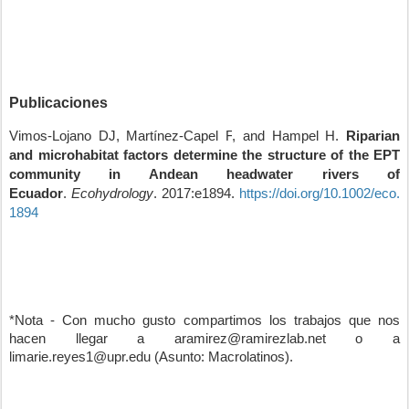
Publicaciones
Vimos-Lojano DJ
,
Martínez-Capel F
, and
Hampel H
.
Riparian
and microhabitat factors determine the structure of the EPT
community in Andean headwater rivers of
Ecuador
.
Ecohydrology
.
2017
:e1894.
https://doi.org/10.1002/eco.
1894
*Nota - Con mucho gusto compartimos los trabajos que nos
hacen llegar a aramirez@ramirezlab.net o a
limarie.reyes1@upr.edu (Asunto: Macrolatinos).