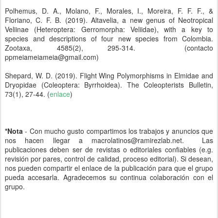
Polhemus, D. A., Molano, F., Morales, I., Moreira, F. F. F., &
Floriano, C. F. B. (2019). Altavelia, a new genus of Neotropical
Veliinae (Heteroptera: Gerromorpha: Veliidae), with a key to
species and descriptions of four new species from Colombia.
Zootaxa, 4585(2), 295-314. (contacto
ppmeiameiameia@gmail.com)
Shepard, W. D. (2019). Flight Wing Polymorphisms in Elmidae and
Dryopidae (Coleoptera: Byrrhoidea). The Coleopterists Bulletin,
73(1), 27-44. (
enlace
)
*Nota
- Con mucho gusto compartimos los trabajos y anuncios que
nos hacen llegar a macrolatinos@ramirezlab.net. Las
publicaciones deben ser de revistas o editoriales confiables (e.g.
revisión por pares, control de calidad, proceso editorial). Si desean,
nos pueden compartir el enlace de la publicación para que el grupo
pueda accesarla. Agradecemos su continua colaboración con el
grupo.