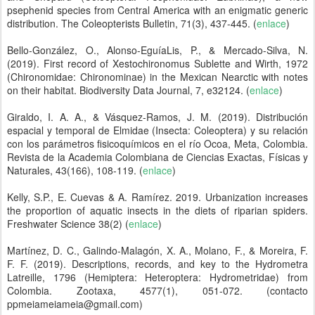
psephenid species from Central America with an enigmatic generic
distribution. The Coleopterists Bulletin, 71(3), 437-445. (
enlace
)
Bello-González, O., Alonso-EguíaLis, P., & Mercado-Silva, N.
(2019). First record of Xestochironomus Sublette and Wirth, 1972
(Chironomidae: Chironominae) in the Mexican Nearctic with notes
on their habitat. Biodiversity Data Journal, 7, e32124. (
enlace
)
Giraldo, I. A. A., & Vásquez-Ramos, J. M. (2019). Distribución
espacial y temporal de Elmidae (Insecta: Coleoptera) y su relación
con los parámetros fisicoquímicos en el río Ocoa, Meta, Colombia.
Revista de la Academia Colombiana de Ciencias Exactas, Físicas y
Naturales, 43(166), 108-119. (
enlace
)
Kelly, S.P., E. Cuevas & A. Ramírez. 2019. Urbanization increases
the proportion of aquatic insects in the diets of riparian spiders.
Freshwater Science 38(2) (
enlace
)
Martínez, D. C., Galindo-Malagón, X. A., Molano, F., & Moreira, F.
F. F. (2019). Descriptions, records, and key to the Hydrometra
Latreille, 1796 (Hemiptera: Heteroptera: Hydrometridae) from
Colombia. Zootaxa, 4577(1), 051-072. (contacto
ppmeiameiameia@gmail.com)