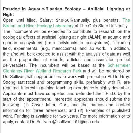
Postdoc in Aquatic-Riparian Ecology – Artificial Lighting at
Night
Open until filled. Salary: $48-50K/annually, plus benefits.
The
Stream and River Ecology Laboratory
at The Ohio State University.
The incumbent will be expected to contribute to research on the
ecological effects of artificial lighting at night (ALAN) in aquatic and
riparian ecosystems (from individuals to ecosystems), including
field, experimental (e.g., mesocosms), and lab work. In addition,
the s/he will be expected to assist with the analysis of data as well
as the preparation of reports, articles, and associated project
deliverables. The incumbent will be based at the
Schiermeier
Olentangy River Wetland Research Park
and will be mentored by
Dr. Sullivan, with opportunities to work with project co-PI Dr. Gray.
Strong statistical and programming skills, preferably with R, are
required. Interest in gaining teaching experience is highly desirable.
Applicants must have completed and defended their Ph.D. by the
start of the appointment. Interested applicants should submit the
following: (1) Cover letter, C.V., and the names and contact
information for three references; and (2) Examples of published
work. Funding is available for two years. For more information or to
apply, contact Dr. Sullivan @ sullivan.191@osu.edu.