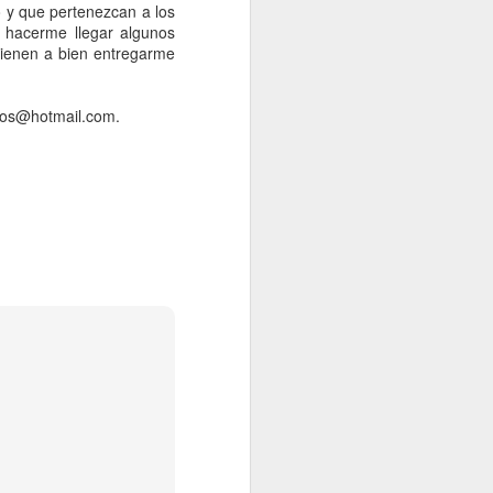
o y que pertenezcan a los
 hacerme llegar algunos
tienen a bien entregarme
tios@hotmail.com.
d de Colombia
e marzo
.
La