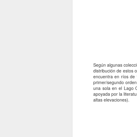
MacroNoticias del Mes
MacroNoticias del mes
XIII Congreso Latinoamericano
MacroNoticias del mes
Ca
S
e celebrará en la vibrante ciudad de
para conocer avances científicos, compar
Nota Macrolatina
Enlace
región.
.
Según algunas colecci
MacroNoticias del mes
distribución de estos 
OPORTUNIDADES
encuentra en ríos de 
Nota Macrolatina
primer/segundo orden.
Oportunidades de estudio
una sola en el Lago C
apoyada por la litera
Macronoticias del mes
altas elevaciones).
2
MacroNoticias del mes
Nota Macrolatina
MacroNoticias del Mes