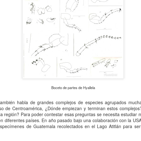
Boceto de partes de Hyallela
a también habla de grandes complejos de especies agrupados muc
so de Centroamérica, ¿Dónde empiezan y terminan estos complejos?
a región? Para poder contestar esas preguntas se necesita estudiar m
n diferentes países. En año pasado bajo una colaboración con la US
d Centroccidental Lisandro Alvarado
(Venezuela) invita a estudiantes interesados 
especímenes de Guatemala recolectados en el Lago Atitlán para ser
stularse a esta convocatoria.