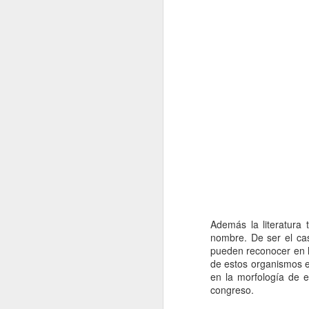
MacroNoticias del mes
MacroNoticias del mes
MacroNoticias del mes
MacroNoticias del mes
MacroNoticias del mes
MacroNoticias del mes
MacroNoticias del mes
Además la literatur
nombre. De ser el ca
1
Nota Macrolatina
pueden reconocer en l
de estos organismos e
Museo de Ciencias de la Universida
El
en la morfología de 
MacroNoticias del mes
investigaciones o pasantías académicas a po
congreso.
Nota Macrolatina