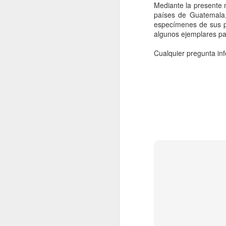
Para mayor información, los interesados p
Mediante la presente 
douglasrodriguez@ucla.edu.co
países de Guatemala,
MacroNoticias del mes
especímenes de sus pa
algunos ejemplares par
Nota Macrolatina
Becas Colombia Biodiversa
Cualquier pregunta in
Comprometidos con el propósito de apoy
MacroNoticias del mes
desde todas las áreas de estudio, la co
información para participar ya está disp
MacroNoticias del mes
MacroNoticias del mes
MacroNoticias del mes
MacroNoticias del mes
MacroNoticias del mes
Nota Macrolatina
Nota Macrolatina Edición Especial