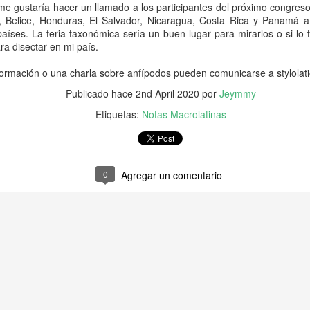
rodriguezolarte@gmail.com y
ueden contactar al profesor Douglas Rodríguez
me gustaría hacer un llamado a los participantes del próximo congres
 Belice, Honduras, El Salvador, Nicaragua, Costa Rica y Panamá a
íses. La feria taxonómica sería un buen lugar para mirarlos o si lo 
a disectar en mi país.
formación o una charla sobre anfípodos pueden comunicarse a stylola
ar el conocimiento, la conservación y el uso sostenible de la biodiversida
Publicado hace
2nd April 2020
por
Jeymmy
20 d
nvocatoria I-2026 de las Becas Colombia Biodiversa está abierta hasta el
Etiquetas:
Notas Macrolatinas
enlace
onible en el siguiente
.
0
Agregar un comentario