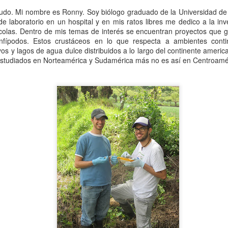
ludo. Mi nombre es Ronny. Soy biólogo graduado de la Universidad de
e laboratorio en un hospital y en mis ratos libres me dedico a la inv
olas. Dentro de mis temas de interés se encuentran proyectos que g
anfípodos. Estos crustáceos en lo que respecta a ambientes conti
os y lagos de agua dulce distribuidos a lo largo del continente ameri
estudiados en Norteamérica y Sudamérica más no es así en Centroamé
logía
ño de Limnología
tiene como propósito reunir a estudiantes, investigadores, representante
ra el análisis y debate de temas relacionados con el agua, sus múltiples usos, los confli