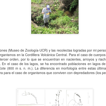
 de Malacología (CLAMA 2026)
rtagena de Indias, Colombia
17 al 21 de agosto de 2026
, del
. Será una opor
tir experiencias, generar redes de colaboración y fortalecer el estudio de los mo
ones (Museo de Zoología-UCR) y las recolectas logradas por mi perso
organismos en la Cordillera Volcánica Central. Para el caso de cuerpos
tercer orden, por lo que se encuentran en nacientes, arroyos y riach
 En el caso de los lagos, se ha encontrado poblaciones en lagos de
ote (800 m s. n. m.). La diferencia en morfología entre estas última
tura para el caso de organismos que conviven con depredadores (los pe