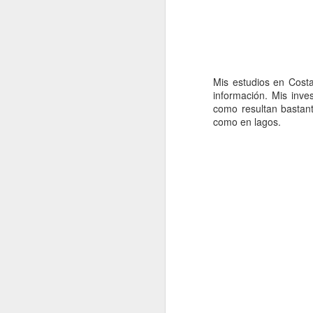
Universid
El evento se llevará a cabo en la
MacroNoticias Enero 2025
Para mayor información, los interesados pu
Macronoticias del Mes - Noviembre
Mis estudios en Costa
MacroNoticias del Mes
información. Mis inv
como resultan bastant
Nota Macrolatina Especial
como en lagos.
Nota Macrolatina
MacroNoticias del mes
Nota Macrolatina
MacroNoticias del mes
MacroNoticias del mes
Nota Macrolatina