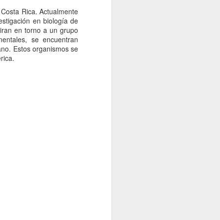
 Costa Rica. Actualmente
estigación en biología de
iran en torno a un grupo
nentales, se encuentran
cano. Estos organismos se
rica.
s del sector
ctos asociados