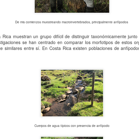
ad Federal de Juiz de Fora (UFJF), en Minas Gerais, Brasil, del 20 al 24 de jul
enlace
eden consultar la página web oficial del evento en el siguiente
.
De mis comienzos muestreando macroinvertebrados, principalmente anfípodos
 Rica muestran un grupo difícil de distinguir taxonómicamente junt
estigaciones se han centrado en comparar los morfotipos de estos o
e similares entre sí. En Costa Rica existen poblaciones de anfípodos
Cuerpos de agua típicos con presencia de anfípodo