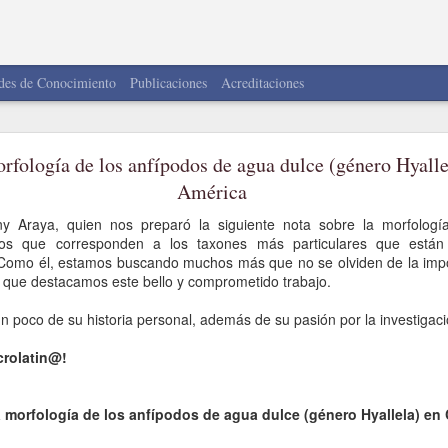
des de Conocimiento
Publicaciones
Acreditaciones
MacroNoticias del Mes
orfología de los anfípodos de agua dulce (género Hyalle
LA RED
América
Araya, quien nos preparó la siguiente nota sobre la morfología
inos!
icos que corresponden a los taxones más particulares que están
Como él, estamos buscando muchos más que no se olviden de la impor
forma parte de una comunidad donde compartimos contenido, información y no
 que destacamos este bello y comprometido trabajo.
 ciencia en Latinoamérica.
 poco de su historia personal, además de su pasión por la investigaci
cebook, X, Instagram, YouTube y LinkedIn
.
crolatin@!
a morfología de los anfípodos de agua dulce (género Hyallela) en