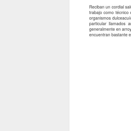
Reciban un cordial sa
Nota Macrolatina
trabajo como técnico d
organismos dulceacuíc
particular llamados 
MacroNoticias del Mes
generalmente en arroy
encuentran bastante 
MacroNoticias del mes
MacroNoticias del mes
MacroNoticias del mes
MacroNoticias del mes
Nota Macrolatina
EVENTOS
MacroNoticias del Mes
XX Congreso Brasilero de Limno
MacroNoticias del mes
La vigésima edición del
Congreso Brasile
productivo y miembros de la sociedad civil pa
y los desafíos para su gestión sostenible.
Nota Macrolatina