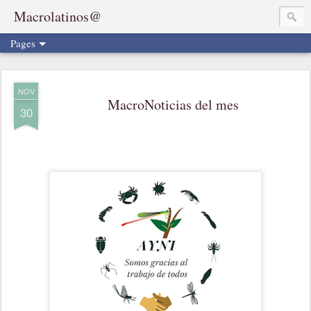
Macrolatinos@
Pages
NOV
MacroNoticias del mes
30