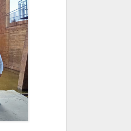
d de Colombia
e marzo
.
La