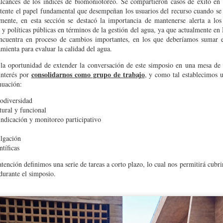
 alcances de los índices de biomoniotoreo. Se compartieron casos de éxito e
patente el papel fundamental que desempeñan los usuarios del recurso cuando s
lmente, en esta sección se destacó la importancia de mantenerse alerta a lo
 y políticas públicas en términos de la gestión del agua, ya que actualmente en
ncuentra en proceso de cambios importantes, en los que deberíamos sumar e
ienta para evaluar la calidad del agua.
la oportunidad de extender la conversación de este simposio en una mesa de 
consolidarnos como grupo de trabajo
interés por
, y como tal establecimos u
nuación:
odiversidad
tural y funcional
ndicación y monitoreo participativo
ulgación
ntíficas
 atención definimos una serie de tareas a corto plazo, lo cual nos permitirá cubri
durante el simposio.
d Centroccidental Lisandro Alvarado
(Venezuela) invita a estudiantes interesados 
stularse a esta convocatoria.