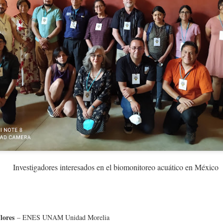
link
al Summer and Winter University (FUBiS) Summer 2026:
Investigadores interesados en el biomonitoreo acuático en México
lores
– ENES UNAM Unidad Morelia