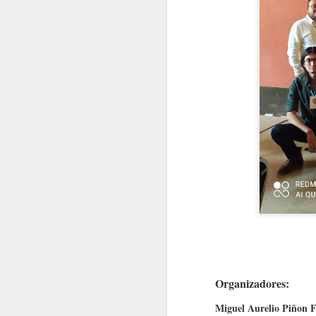
Nota Macrolatina Edición Aniversario
MacroNoticias del mes
Nota Macrolatina: Macroinvertebrados en diferentes usos del suelo, Uruguay
MacroNoticias del mes
MacroNoticias del mes
Beca Santander
Nota Macrolatina Edición Aniversario
Freie Universität Berlin Internation
Nota Macrolatina Edición Aniversario
As mulheres na ciência e em nossas redes de conhecimento
Mujer en la ciencia y en nuestras redes de conocimiento
Organizadores:
MacroNoticias del mes
Miguel Aurelio Piñon F