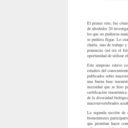
MacroNoticias del Mes
El primer reto, fue cómo
MacroNoticias del mes
de alrededor 20 investig
XIII Congreso Latinoamericano
los que no pudieron manif
MacroNoticias del mes
se pudiera llegar. Lo cu
Ca
S
e celebrará en la vibrante ciudad de
charla, sino de trabajo 
para conocer avances científicos, compar
Nota Macrolatina
ponencias (así era el fo
Enlace
región.
.
oportunidad de utilizar e
MacroNoticias del mes
Este simposio estuvo co
OPORTUNIDADES
estudios del conocimient
Nota Macrolatina
publicados sobre macroinv
una buena base taxonómi
Oportunidades de estudio
necesidad que se hizo pa
Macronoticias del mes
certificación taxonómica
de la diversidad biológic
2
MacroNoticias del mes
macroinvertebrados acuát
La segunda sección de e
Nota Macrolatina
biomonitoreo participativ
que permitan hacer comp
MacroNoticias del Mes