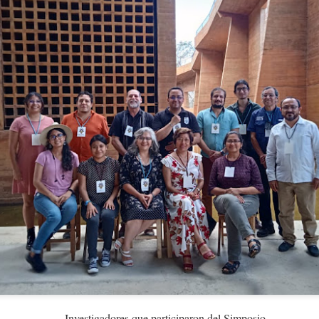
rodriguezolarte@gmail.com y
ueden contactar al profesor Douglas Rodríguez
ar el conocimiento, la conservación y el uso sostenible de la biodiversida
20 d
nvocatoria I-2026 de las Becas Colombia Biodiversa está abierta hasta el
enlace
onible en el siguiente
.
Investigadores que participaron del Simposio