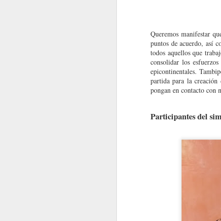
MacroNoticias del mes
Queremos manifestar que
puntos de acuerdo, así 
Nota Macrolatina
todos aquellos que trab
consolidar los esfuerzo
Nota Macrolatina
epicontinentales. Tambi
partida para la creación
MacroNoticias del mes
pongan en contacto con n
MacroNoticias del mes
Participantes del si
Programa de Becas de Movilida
Nota Macrolatina
La información para participar ya está d
Nota Macrolatina
MacroNoticias del mes
Nota Macrolatina Edição de Aniversário