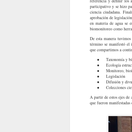
referencia y definir los
participativo y se hizo 
ciencia ciudadana. Fina
MacroNoticias del mes
aprobación de legislación
en materia de agua se e
MacroNoticias del mes
biomonitoreo como herram
De esta manera tuvimos 
MacroNoticias del mes
término se manifestó el 
que compartimos a conti
MacroNoticias del mes
●
Taxonomía y bi
●
Ecología estruc
MacroNoticias del mes
●
Monitoreo, bioi
●
Legislación
MacroNoticias del mes
●
Difusión y div
●
Colecciones cie
MacroNoticias del mes
A partir de estos ejes de
que fueron manifestadas 
1
Nota Macrolatina
Museo de Ciencias de la Universida
El
MacroNoticias del mes
investigaciones o pasantías académicas a po
Nota Macrolatina