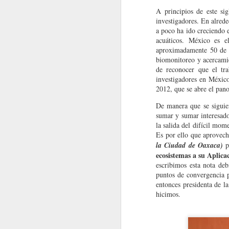
A principios de este sig
Nota Macrolatina
investigadores. En alrede
a poco ha ido creciendo e
acuáticos. México es 
MacroNoticias del Mes
aproximadamente 50 de el
biomonitoreo y acercamie
MacroNoticias del mes
de reconocer que el tr
investigadores en México
MacroNoticias del mes
2012, que se abre el pan
De manera que se siguie
MacroNoticias del mes
sumar y sumar interesado
la salida del difícil mo
MacroNoticias del mes
Es por ello que aprovech
la Ciudad de Oaxaca)
pr
ecosistemas a su Aplica
Nota Macrolatina
EVENTOS
escribimos esta nota de
puntos de convergencia p
MacroNoticias del Mes
entonces presidenta de l
XX Congreso Brasilero de Limno
hicimos.
MacroNoticias del mes
La vigésima edición del
Congreso Brasile
productivo y miembros de la sociedad civil pa
y los desafíos para su gestión sostenible.
Nota Macrolatina