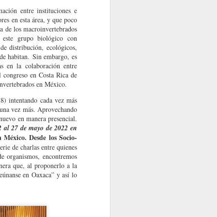
ación entre instituciones e
res en esta área, y que poco
ía de los macroinvertebrados
 este grupo biológico con
e distribución, ecológicos,
nde habitan.
Sin embargo, es
s en la colaboración entre
l congreso en Costa Rica de
invertebrados en México.
8) intentando cada vez más
lo una vez más. Aprovechando
 nuevo en manera presencial.
2 al 27 de mayo de 2022 en
 México. Desde los Socio-
erie de charlas entre quienes
 de organismos, encontremos
era que, al proponerlo a la
eúnanse en Oaxaca” y así lo
s del sector
ctos asociados