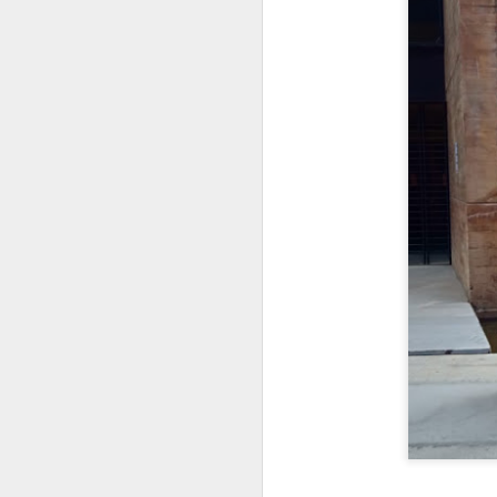
Para mayor información, los interesados p
douglasrodriguez@ucla.edu.co
MacroNoticias del mes
Nota Macrolatina
Becas Colombia Biodiversa
Comprometidos con el propósito de apoy
MacroNoticias del mes
desde todas las áreas de estudio, la co
información para participar ya está disp
MacroNoticias del mes
MacroNoticias del mes
MacroNoticias del mes
MacroNoticias del mes
MacroNoticias del mes
Nota Macrolatina
Nota Macrolatina Edición Especial