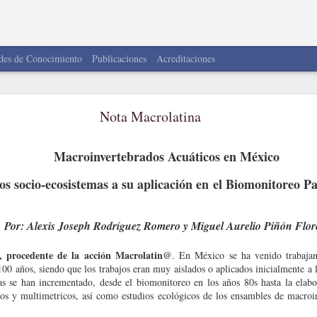
des de Conocimiento
Publicaciones
Acreditaciones
MacroNoticias del Mes
Nota Macrolatina
LA RED
Macroinvertebrados Acuáticos en México
inos!
s socio-ecosistemas a su aplicación en
el Biomonitoreo Par
forma parte de una comunidad donde compartimos contenido, información y no
 ciencia en Latinoamérica.
Por
: Alexis Joseph Rodríguez Romero y Miguel Aurelio Piñón Flor
cebook, X, Instagram, YouTube y LinkedIn
.
 procedente de la acción Macrolatin@
. En México se ha venido trabaja
100 años, siendo que los trabajos eran muy aislados o aplicados inicialmente a 
s se han incrementado, desde el biomonitoreo en los años 80s hasta la elabor
icos y multimetricos, así como estudios ecológicos de los ensambles de macroin