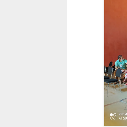
Universid
El evento se llevará a cabo en la
MacroNoticias Enero 2025
Para mayor información, los interesados pu
Macronoticias del Mes - Noviembre
MacroNoticias del Mes
Nota Macrolatina Especial
Nota Macrolatina
MacroNoticias del mes
Nota Macrolatina
MacroNoticias del mes
MacroNoticias del mes
Nota Macrolatina