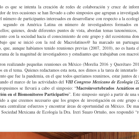
lo es que se intenta la creación de redes de colaboración y cruce de inform
dor de tres ocasiones se han llevado a cabo simposios que agrupan a investigado
l número de participantes interesados en desarrollarse con respecto a la ecolog
el segundo en América Latina en número de investigadores formados en
los; quienes, desde diferentes puntos de vista, abordan temas taxonómicos, d
nto con la sociedad hacia el conocimiento de este grupo y del ecosistema do
abajo que se inició con la red de Macrolatinos@ ha marcado un parteagua
, que, aunque habíamos tenido reuniones previas (2007, 2010), no es hasta e
orama de la magnitud de investigadores y estudiantes que trabajaban con macro
ron realizando pequeñas reuniones en México (Morelia 2016 y Querétaro 201
s en el tema. Quienes redactamos esta nota, nos dimos a la tarea de intentar
mento que fue la pandemia, en el que todos queríamos reunirnos, estar juntos de
ando el marco de las actividades del
VIII Congreso Mexicano de Ecología (2
Macroinvertebrados Acuáticos en
opusimos se llevará a cabo el simposio: “
ción en el Biomonitoreo Participativo
”. Este simposio surgió a partir de una s
bido a que creemos necesario que los grupos de investigación en este grupo
ara centralizar esfuerzos y encontrar áreas de oportunidad en México. De man
a Sociedad Mexicana de Ecología la Dra. Ireri Suazo Ortuño, nos respondió “r
logía
ño de Limnología
tiene como propósito reunir a estudiantes, investigadores, representante
ra el análisis y debate de temas relacionados con el agua, sus múltiples usos, los confli