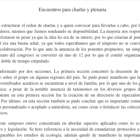
Encuentros para charlas y plenaria
 estructurar el orden de charlas y a quien convocar para llevarlas a cabo, por 
adores, mismos que fuimos sondeando su disponibilidad. La mayoría nos respon
 de Malacología (CLAMA 2026)
estaron su pesar ya que la idea les era de su interés, por lo que estarían al pe
al era una buena señal, ya que todos esperábamos que el simposio no se convi
rtagena de Indias, Colombia
17 al 21 de agosto de 2026
, del
. Será una opor
y colaboración. Por lo que ante la anuencia de los ponentes propuestos, un simp
tir experiencias, generar redes de colaboración y fortalecer el estudio de los mo
rmato del congreso) se convirtió en uno de 12 por lo que el comité organiza
l doble de tiempo estipulado.
nformado por dos secciones. La primera sección concentró la discusión de 
o sobre el grupo en algunas regiones del país. Se pudo poner manifiesto que l
ertebrados acuáticos se encuentran a nivel de familia, por lo que uno de los pr
ca; a pesar de la notable ausencia de taxónomos en los diversos grupos d
tente en esta primera sección fue la creación de un directorio de especialis
. Por último, en esta sección también se pudo concluir que es importante conta
a personalizado o acoplado a naturalista, así como crear o fortalecer las colecci
icos.
ste simposio estuvo concentrada en abordar aspectos aplicados como lo es 
o y legislación. Se hizo referencia a la necesidad de estandarizar protocolos a
arables los estudios de ecología; además quedó de manifiesto la importanc