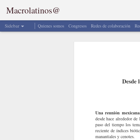
Macrolatinos@
Sidebar
Quienes somos
Congresos
Redes de colaboración
Re
MacroNoticias del Mes
MacroNoticias del Mes
NOTICIAS DE 
Nota Macrolatina - Jhon Faber Marulanda
¡Conéctate con Macrolat
Desde lo
MacroNoticias del Mes
Síguenos en nuestras redes sociales y 
el mundo de los macroinvertebrados y la
2
Nota Macrolatina -Sophie
Fa
Encuéntranos como Macrolatinos en
MacroNoticias del mes
Una reunión mexicana,
desde hace alrededor de 
MacroNoticias del mes
paso del tiempo los tema
reciente de índices biót
manantiales y cenotes.
MacroNoticias del Mes