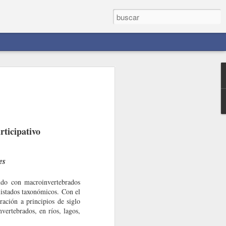
ticipativo
vedades sobre
es
ndo con macroinvertebrados
listados taxonómicos. Con el
ación a principios de siglo
vertebrados, en ríos, lagos,