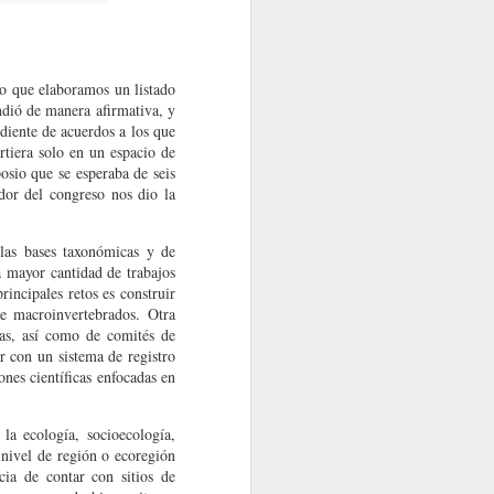
lo que elaboramos un listado
dió de manera afirmativa, y
ndiente de acuerdos a los que
rtiera solo en un espacio de
tunidad única
osio que se esperaba de seis
luscos en la
dor del congreso nos dio la
las bases taxonómicas y de
a mayor cantidad de trabajos
incipales retos es construir
e macroinvertebrados. Otra
tas, así como de comités de
r con un sistema de registro
ones científicas enfocadas en
la ecología, socioecología,
 nivel de región o ecoregión
ia de contar con sitios de