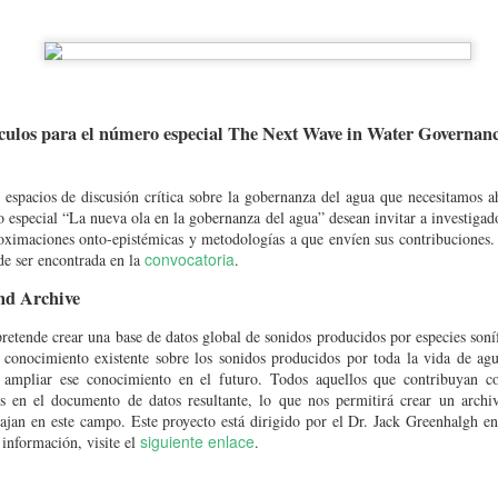
iculos para el número especial The Next Wave in Water Governanc
espacios de discusión crítica sobre la gobernanza del agua que necesitamos ah
especial “La nueva ola en la gobernanza del agua” desean invitar a investigador
ximaciones onto-epistémicas y metodologías a que envíen sus contribuciones. 
convocatoria
de ser encontrada en la
.
d CUMex – AUIP 2026:
nd Archive
enlace
isponible en el siguiente
.
pretende crear una base de datos global de sonidos producidos por especies soní
l conocimiento existente sobre los sonidos producidos por toda la vida de ag
a ampliar ese conocimiento en el futuro. Todos aquellos que contribuyan c
 en el documento de datos resultante, lo que nos permitirá crear un archivo
bajan en este campo. Este proyecto está dirigido por el Dr. Jack Greenhalgh e
siguiente enlace
información, visite el
.