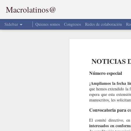
Macrolatinos@
Sidebar
Quienes somos
Congresos
Redes de colaboración
Re
MacroNoticias del Mes
MacroNoticias del Mes
NOTICIAS DE 
NOTICIAS 
Nota Macrolatina - Jhon Faber Marulanda
¡Conéctate con Macrolat
Número especial
MacroNoticias del Mes
Síguenos en nuestras redes sociales y 
¡Ampliamos la fecha lí
el mundo de los macroinvertebrados y la
2
Nota Macrolatina -Sophie
que hemos extendido la f
espera que esta extensió
Fa
Encuéntranos como Macrolatinos en
manuscritos, les solicit
MacroNoticias del mes
Convocatoria para c
MacroNoticias del mes
El comité directivo, e
interesados en conform
MacroNoticias del Mes