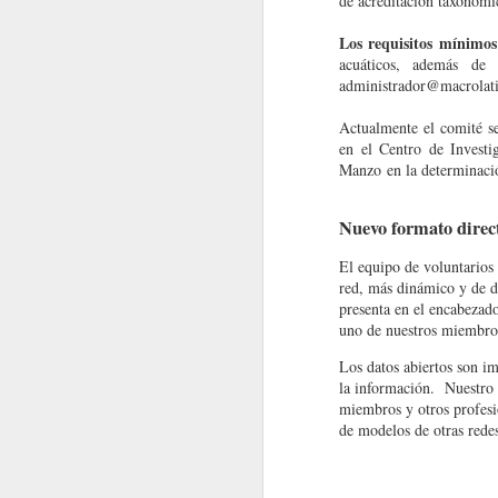
de acreditación taxonómi
Nota Macrolatina
Los requisitos mínimos
acuáticos, además de 
administrador@macrolat
MacroNoticias del Mes
Actualmente el co
mité s
MacroNoticias del mes
en el Centro de Invest
Manzo en la determinaci
MacroNoticias del mes
Nuevo formato direc
MacroNoticias del mes
El equipo de voluntarios
red, más dinámico y de d
MacroNoticias del mes
presenta en el encabezad
uno de nuestros miembros.
Nota Macrolatina
EVENTOS
Los datos abiertos son im
la información. Nuestro 
MacroNoticias del Mes
XX Congreso Brasilero de Limno
miembros y otros profesi
de modelos de otras rede
MacroNoticias del mes
La vigésima edición del
Congreso Brasile
productivo y miembros de la sociedad civil pa
y los desafíos para su gestión sostenible.
Nota Macrolatina