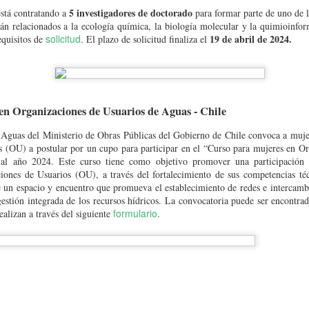
5 investigadores de doctorado
stá contratando a
para formar parte de uno de l
tán relacionados a la ecología química, la biología molecular y la quimioinform
solicitud
19 de abril de 2024.
equisitos de
. El plazo de solicitud finaliza el
en Organizaciones de Usuarios de Aguas - Chile
Aguas del Ministerio de Obras Públicas del Gobierno de Chile convoca a muje
 (OU) a postular por un cupo para participar en el “Curso para mujeres en Or
 al año 2024. Este curso tiene como objetivo promover una participación 
iones de Usuarios (OU), a través del fortalecimiento de sus competencias té
de un espacio y encuentro que promueva el establecimiento de redes e intercamb
estión integrada de los recursos hídricos. La convocatoria puede ser encontra
formulario
ealizan a través del siguiente
.
d Centroccidental Lisandro Alvarado
(Venezuela) invita a estudiantes interesados 
stularse a esta convocatoria.