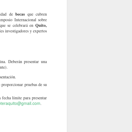
becas
lidad de
que cubren
imposio Internacional sobre
Quito,
 que se celebrará en
les investigadores y expertos
tunidad única
luscos en la
tina. Deberán presentar una
nte).
sentación.
o proporcionar pruebas de su
fecha límite para presentar
opteraquito@gmail.com
.