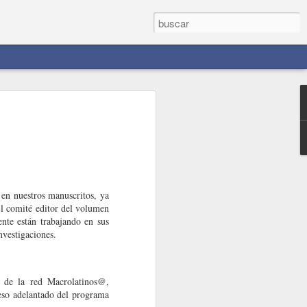
vedades sobre
en nuestros manuscritos, ya
El comité editor del volumen
nte están trabajando en sus
nvestigaciones.
s de la red Macrolatinos@,
eso adelantado del programa