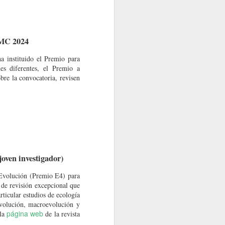
AMC 2024
a instituido el Premio para
d de Colombia
nes diferentes, el Premio a
e marzo
.
La
bre la convocatoria, revisen
joven investigador)
 Evolución (Premio E4) para
 de revisión excepcional que
rticular estudios de ecología
evolución, macroevolución y
página web
 la
de la revista