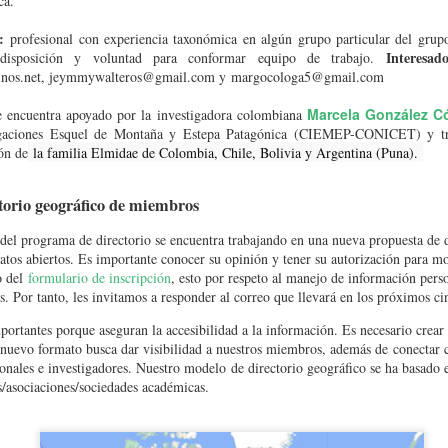
ca.
:
profesional con experiencia taxonómica en algún grupo particular del grup
Interesad
disposición y voluntad para conformar equipo de trabajo.
inos.net, jeymmywalteros@gmail.com y
margocologa5@gmail.com
Marcela González C
e encuentra apoyado por la investigadora colombiana
igaciones Esquel de Montaña y Estepa Patagónica (CIEMEP-CONICET) y tr
ón de
la familia Elmidae de Colombia, Chile, Bolivia y Argentina (Puna).
torio geográfico de miembros
 del programa de directorio se encuentra trabajando en una nueva propuesta de 
atos abiertos.
Es importante conocer su opinión y tener su autorización para mod
o del
formulario de inscripción
, esto por respeto al manejo de información pers
 Por tanto, les invitamos a responder al correo que llevará en los próximos ci
portantes porque aseguran la accesibilidad a la información. Es necesario crear
nuevo formato busca dar visibilidad a nuestros miembros, además de
conectar 
logía
onales e investigadores. Nuestro modelo
de directorio geográfico se ha basado 
s/asociaciones/sociedades académicas.
ño de Limnología
tiene como propósito reunir a estudiantes, investigadores, representante
ra el análisis y debate de temas relacionados con el agua, sus múltiples usos, los confli