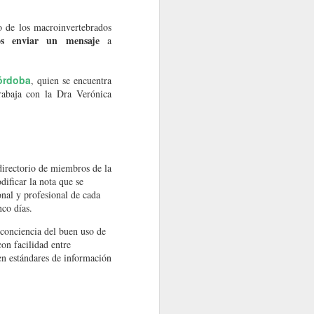
o de los macroinvertebrados
os enviar un mensaje
a
órdoba
, quien se encuentra
abaja con la Dra Verónica
directorio de miembros de la
ificar la nota que se
onal y profesional de cada
nco días.
 conciencia del buen uso de
con facilidad entre
en estándares de información
s del sector
ctos asociados