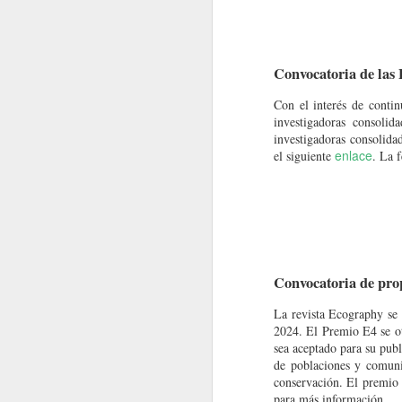
Para mayor información, los interesados p
douglasrodriguez@ucla.edu.co
MacroNoticias del mes
Convocatoria de la
Nota Macrolatina
Becas Colombia Biodiversa
Con el interés de contin
Comprometidos con el propósito de apoy
MacroNoticias del mes
investigadoras consolid
desde todas las áreas de estudio, la co
investigadoras consolida
información para participar ya está disp
enlace
el siguiente
. La 
MacroNoticias del mes
MacroNoticias del mes
MacroNoticias del mes
Convocatoria de prop
MacroNoticias del mes
La revista Ecography se
MacroNoticias del mes
2024. El Premio E4 se ot
sea aceptado para su publ
Nota Macrolatina
de poblaciones y comunid
conservación. El premio o
para más información.
Nota Macrolatina Edición Especial