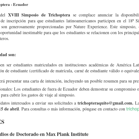
optera - Ecuador
XVIII Simposio de Trichoptera
 del
se complace anunciar la disponibi
de inscripción para que estudiantes latinoamericanos participen en el 18º S
s son generosamente proporcionadas por Nature Experience. Este simposio,
 oportunidad inestimable para que los estudiantes se relacionen con los principa
 de Malacología (CLAMA 2026)
teros.
rtagena de Indias, Colombia
17 al 21 de agosto de 2026
, del
. Será una opor
tir experiencias, generar redes de colaboración y fortalecer el estudio de los mo
lidad son:
ben ser estudiantes matriculados en instituciones académicas de América La
ón de estudiante (certificado de matrícula, carné de estudiante válido o equivale
erá presentar una carta de intención, incluyendo un posible resumen para su pre
cionales: Los estudiantes de fuera de Ecuador deben demostrar su compromiso 
 para cubrir los gastos de viaje al simposio.
trichopteraquito@gmail.com.
idatos interesados a enviar sus solicitudes a
La 
5 de abril
trich
. Para consultas o más información, póngase en contacto con
ES
dios de
Doctorado en Max Plank Institute