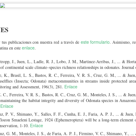
NES
este formulario
 tus publicaciones con nuestra red a través de
. Asimismo, re
enlace
atina en este
.
tropp, J., Juen, L., Ladle, R. J., Lobo, J. M., Martinez‐Arribas, J., ... & Hor
of continental scale climate–species richness relationships in odonates. Journa
link
al Summer and Winter University (FUBiS) Summer 2026:
ie, K., Brasil, L. S., Bastos, R. C., Ferreira, V. R. S., Cruz, G. M., ... & Jue
selflies (Insecta; Odonata) metacommunities in streams inside protected are
Enlace
toring and Assessment, 196(3), 281.
 E. C., Ferreira, V. R. S., Bastos, R. C., Cruz, G. M., Monteles, J. S., ... & Ju
 maintaining the habitat integrity and diversity of Odonata species in Amazonia
Enlace
.
, P. V., Shimano, Y., Salles, F. F., Cunha, E. J., Faria, A. P. J., ... & Juen, L
Cloeon Smaeleni Lestage, 1924 (Ephemeroptera) will be a long-term element o
Enlace
onservation, 1-10.
uz, G. M., Monteles, J. S., de Faria, A. P. J., Firmino, V. C., Shimano, Y., ..