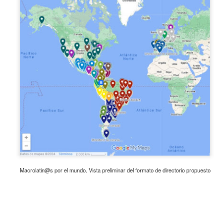
ad Federal de Juiz de Fora (UFJF), en Minas Gerais, Brasil, del 20 al 24 de jul
enlace
eden consultar la página web oficial del evento en el siguiente
.
Macrolatin@s por el mundo. Vista preliminar del formato de directorio propuesto