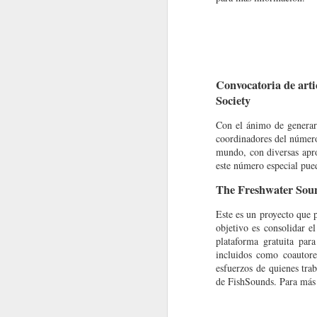
MacroNoticias del mes
Nota Macrolatina
Convocatoria de art
Nota Macrolatina
Society
Con el ánimo de generar 
MacroNoticias del mes
coordinadores del número 
mundo, con diversas apro
MacroNoticias del mes
este número especial pue
Programa de Becas de Movilida
The Freshwater Sou
Nota Macrolatina
La información para participar ya está d
Este es un proyecto que 
Nota Macrolatina
objetivo es consolidar e
plataforma gratuita par
incluidos como coautores
MacroNoticias del mes
esfuerzos de quienes tra
de FishSounds. Para más 
Nota Macrolatina Edição de Aniversário