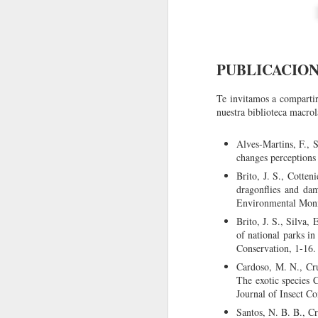
Nota Macrolatina Edición Aniversario
MacroNoticias del mes
PUBLICACIO
Nota Macrolatina: Macroinvertebrados en diferentes usos del suelo, Uruguay
MacroNoticias del mes
Te invitamos a compartir
nuestra biblioteca macrol
MacroNoticias del mes
Beca Santander
Alves‐Martins, F., S
changes perceptions 
Nota Macrolatina Edición Aniversario
Freie Universität Berlin Internation
Brito, J. S., Cotten
dragonflies and dam
Nota Macrolatina Edición Aniversario
Environmental Moni
Brito, J. S., Silva,
As mulheres na ciência e em nossas redes de conhecimento
of national parks in
Conservation, 1-16
Mujer en la ciencia y en nuestras redes de conocimiento
Cardoso, M. N., Cruz
The exotic species 
MacroNoticias del mes
Journal of Insect C
Santos, N. B. B., Cr