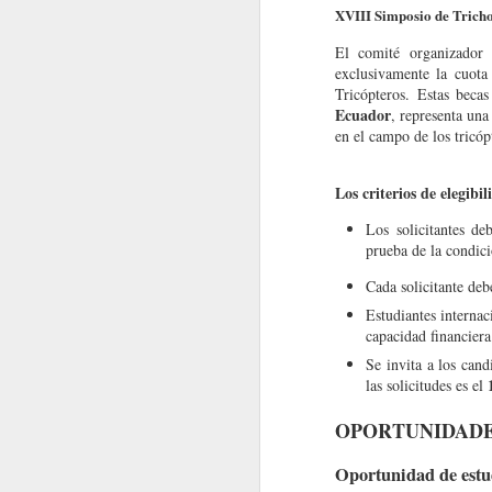
XVIII Simposio de Trich
MacroNoticias del Mes
El comité organizador
exclusivamente la cuota 
MacroNoticias del mes
Tricópteros. Estas beca
Ecuador
, representa una
XIII Congreso Latinoamericano
en el campo de los tricóp
MacroNoticias del mes
Ca
S
e celebrará en la vibrante ciudad de
para conocer avances científicos, compar
Los criterios de elegibi
Nota Macrolatina
Enlace
región.
.
Los solicitantes de
MacroNoticias del mes
prueba de la condici
OPORTUNIDADES
Cada solicitante deb
Nota Macrolatina
Oportunidades de estudio
Estudiantes interna
capacidad financiera
Macronoticias del mes
Se invita a los cand
1
las solicitudes es el
2
MacroNoticias del mes
OPORTUNIDAD
Nota Macrolatina
Oportunidad de estu
MacroNoticias del Mes