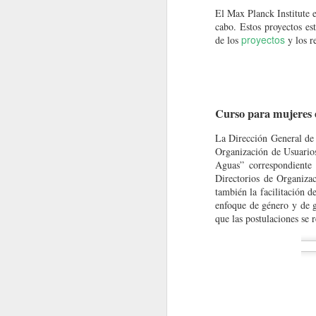
El Max Planck Institute e
cabo. Estos proyectos es
MacroNoticias del mes
proyectos
de los
y los r
MacroNoticias del mes
MacroNoticias del mes
Curso para mujeres 
MacroNoticias del mes
La Dirección General de 
Organización de Usuarios
MacroNoticias del mes
Aguas” correspondiente
Directorios de Organizac
MacroNoticias del mes
también la facilitación 
enfoque de género y de g
que las postulaciones se r
MacroNoticias del mes
1
Nota Macrolatina
Museo de Ciencias de la Universida
El
MacroNoticias del mes
investigaciones o pasantías académicas a po
Nota Macrolatina