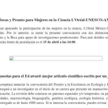
rodriguezolarte@gmail.com y
ueden contactar al profesor Douglas Rodríguez
s Becas y Premio para Mujeres en la Ciencia L’Oréal-UNESCO-
uar apoyando la participación de las mujeres en la ciencia, L’Oréal México h
ar el conocimiento, la conservación y el uso sostenible de la biodiversida
adas. Por lo anterior, se emite la presente convocatoria con dos distincio
20 d
nvocatoria I-2026 de las Becas Colombia Biodiversa está abierta hasta el
das y la Beca para apoyo de investigaciones posdoctorales. Para más detalles so
enlace
onible en el siguiente
.
15 de abril a las 14:00
fecha límite de postulación es el
.
uestas para el E4 award (mejor artículo científico escrito por un 
 complace anunciar la convocatoria del Premio a la Excelencia en Ecología y
orgará a un investigador en el inicio de su carrera que presente un manuscrito
icación. La revisión debe centrarse en patrones espaciales y/o temporales, en pa
ades, macroecología, biogeografía, genética ecológica, ecología histórica, 
torgado es de hasta 1000 euros. Si te interesa la convocatoria, puedes revisar