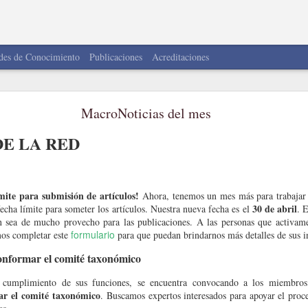
des de Conocimiento
Publicaciones
Acreditaciones
MacroNoticias del Mes
MacroNoticias del mes
LA RED
DE LA RED
inos!
forma parte de una comunidad donde compartimos contenido, información y no
mite para submisión de artículos!
Ahora, tenemos un mes más para trabajar 
 ciencia en Latinoamérica.
30 de abril
echa límite para someter los artículos. Nuestra nueva fecha es el
. 
n sea de mucho provecho para las publicaciones. A las personas que activame
cebook, X, Instagram, YouTube y LinkedIn
.
formulario
amos completar este
para que puedan brindarnos más detalles de sus i
onformar el comité taxonómico
n cumplimiento de sus funciones, se encuentra convocando a los miembro
ar el comité
taxonómico
. Buscamos expertos interesados para apoyar el proc