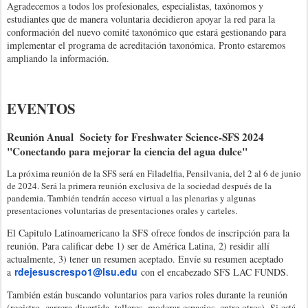
Agradecemos a todos los profesionales, especialistas, taxónomos y
estudiantes que de manera voluntaria decidieron apoyar la red para la
conformación del nuevo comité taxonómico que estará gestionando para
implementar el programa de acreditación taxonómica. Pronto estaremos
ampliando la información.
EVENTOS
Reunión Anual Society for Freshwater Science-SFS 2024
"Conectando para mejorar la ciencia del agua dulce"
La próxima reunión de la SFS será
en Filadelfia, Pensilvania, del 2 al 6 de junio
de 2024. Será la primera reunión exclusiva de la sociedad después de la
pandemia. También tendrán acceso virtual a las plenarias y algunas
presentaciones voluntarias de presentaciones orales y carteles.
El Capitulo Latinoamericano la SFS ofrece fondos de inscripción para la
reunión. Para calificar debe 1) ser de América Latina, 2) residir allí
actualmente, 3) tener un resumen aceptado. Envíe su resumen aceptado
rdejesuscrespo1@lsu.edu
a
con el encabezado SFS LAC FUNDS.
También están buscando voluntarios para varios roles durante la reunión
(registro, carrera divertida, talleres, moderar espacios, entre otros). Si está