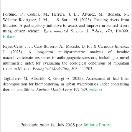
Fortuño, P., Codina, M., Herrera, J. L., Álvarez, M., Bonada, N.,
Walteros-Rodríguez, J. M., ... & Soria, M. (2025). Reading rivers from
libraries: A participatory initiative to assess and improve urbanised rivers
using citizen science.
Environmental Science & Policy
,
170
, 104099.
Enlace
Reyes-Celis, J. J., Caro-Borrero, A., Macedo, D. R., & Carmona-Jiménez,
J. (2025). A long-term multiparametric analysis of benthic
macroinvertebrate responses to anthropogenic stressors, including a novel
multimetric index for evaluating the ecological conditions of mountain
rivers in Mexico.
Ecological Modelling
, 508, 111203.
Tagliaferro M, Albariño R, Giorgi A (2025). Assessment of leaf litter
decomposition for biomonitoring in urban watercourses under contrasting
Enlace
thermal conditions.
Environ Monit Assess
197:549.
Publicado hace
1st July 2025
por
Adriana Forero